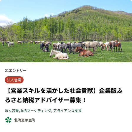
21
エントリー
法人営業
【営業スキルを活かした社会貢献】企業版ふ
るさと納税アドバイザー募集！
法人営業, 
toBマーケティング, 
アライアンス支援
北海道芽室町